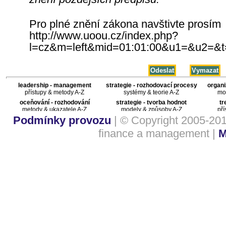
Pro plné znění zákona navštivte prosím
http://www.uoou.cz/index.php?
l=cz&m=left&mid=01:01:00&u1=&u2=&t
leadership - management
strategie - rozhodovací procesy
organi
přístupy & metody A-Z
systémy & teorie A-Z
mod
oceňování - rozhodování
strategie - tvorba hodnot
tr
metody & ukazatele A-Z
modely & způsoby A-Z
pří
Podmínky provozu
| © Copyright 2005-20
finance a management |
M