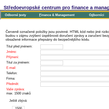
Středoevropské centrum pro finance a mana
Odborné
t
exty
F
inance & Management
O
d
borníci
Červeně označené položky jsou povinné. HTML kód nebo jiné rizik
budou v zájmu zvýšení úspěšnosti doručení zprávy a zaručení bez
obsažené informace přepsány do bezpečnějšího kódu.
Titul před jménem:
Jméno:
Příjmení:
Titul za jménem:
E-mail:
Telefon:
Firma:
Předmět:
Vaše zpráva:
max. 1500 znaků
Ještě zbývá: