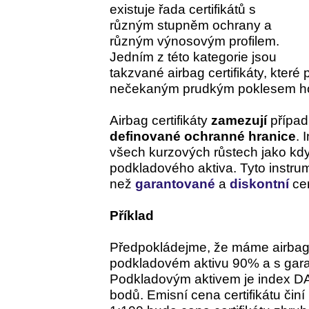
existuje řada certifikátů s
různým stupněm ochrany a
různým výnosovým profilem.
Jedním z této kategorie jsou
takzvané airbag certifikáty, které
nečekaným prudkým poklesem hod
Airbag certifikáty
zamezují
případ
definované ochranné hranice
. 
všech kurzových růstech jako kdy
podkladového aktiva. Tyto instru
než
garantované
a
diskontní
cer
Příklad
Předpokládejme, že máme airbag ce
podkladovém aktivu 90% a s gar
Podkladovým aktivem je index D
bodů. Emisní cena certifikátu či