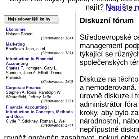
najít?
Napište 
Diskuzní fórum
Nejsledovanější knihy
Nejsledovanější knihy
Ekonomie
Holman Robert
Středoevropské ce
(Sledovanost: 184)
management podpo
Marketing
Boučková Jana, a kol.
týkající se různý
(Sledovanost: 181)
Introduction to Financial
společenských té
Accounting
Charles T. Horngren, Gary L.
Sundem, John A. Elliott, Donna
Diskuze na těchto
Philbrick
(Sledovanost: 180)
a nemoderovaná. 
Corporate Finance
Stephen A. Ross, Randolph W
úrovně diskuze i t
Westerfield, Jeffrey Jaffe
(Sledovanost: 176)
administrátor fór
Financial Accounting :
kroky, aby bylo z
Introduction to Concepts, Methods
and Uses
národnostní, nábo
Clyde P. Stickney, Roman L. Weil
(Sledovanost: 174)
nepřípustné diskri
rovněž oprávněn zasahovat, pokud objeví