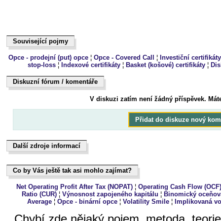
Související pojmy
Související pojmy
Opce - prodejní (put) opce
¦
Opce - Covered Call
¦
Investiční certifikáty
stop-loss
¦
Indexové certifikáty
¦
Basket (košové) certifikáty
¦
Dis
Diskuzní fórum / komentáře
Dukiszín fmóur / kteoeřnám
V diskuzi zatím není žádný příspěvek. Mát
Přidat do diskuze nový kom
Další zdroje informací
Další zdroje informací
Co by Vás ještě tak asi mohlo zajímat?
Co by Vás ještě tak asi mohlo zajímat?
Net Operating Profit After Tax (NOPAT)
¦
Operating Cash Flow (OCF
Ratio (CUR)
¦
Výnosnost zapojeného kapitálu
¦
Binomický oceňov
Average
¦
Opce - binární opce
¦
Volatility Smile
¦
Implikovaná vol
Chybí zde nějaký pojem, metoda, teori