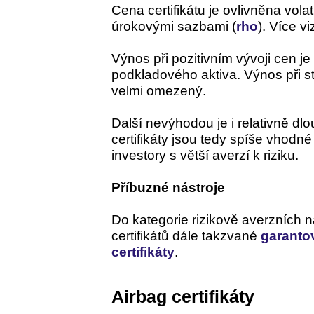
Cena certifikátu je ovlivněna volati
úrokovými sazbami (
rho
). Více v
Výnos při pozitivním vývoji cen je
podkladového aktiva. Výnos při s
velmi omezený.
Další nevýhodou je i relativně dlo
certifikáty jsou tedy spíše vhodn
investory s větší averzí k riziku.
Příbuzné nástroje
Do kategorie rizikově averzních n
certifikátů dále takzvané
garantov
certifikáty
.
Airbag certifikáty