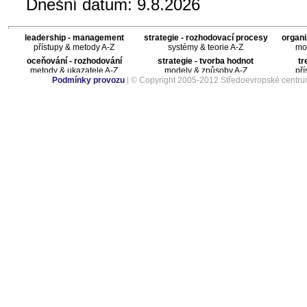
Dnešní datum:
9.8.2026
leadership - management
strategie - rozhodovací procesy
organi
přístupy & metody A-Z
systémy & teorie A-Z
mod
oceňování - rozhodování
strategie - tvorba hodnot
tr
metody & ukazatele A-Z
modely & způsoby A-Z
pří
Podmínky provozu
| © Copyright 2005-2012 Středoevropské centru