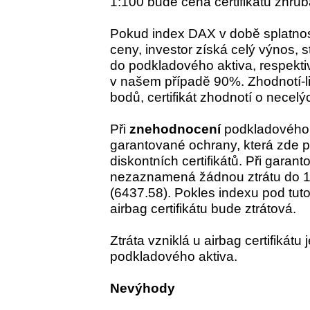
1:100 bude cena certifikátu zhru
Pokud index DAX v době splatno
ceny, investor získá celý výnos, 
do podkladového aktiva, respektiv
v našem případě 90%. Zhodnotí-li
bodů, certifikát zhodnotí o necel
Při
znehodnocení
podkladového a
garantované ochrany, která zde 
diskontních certifikátů. Při gara
nezaznamená žádnou ztrátu do 
(6437.58). Pokles indexu pod tuto
airbag certifikátu bude ztrátová.
Ztráta vzniklá u airbag certifikátu
podkladového aktiva.
Nevýhody