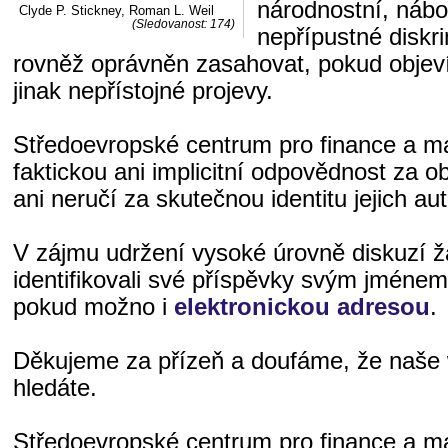
národnostní, nábo
Clyde P. Stickney, Roman L. Weil
(Sledovanost: 174)
nepřípustné diskri
rovněž oprávněn zasahovat, pokud objeví
jinak nepřístojné projevy.
Středoevropské centrum pro finance a 
faktickou ani implicitní odpovědnost za o
ani neručí za skutečnou identitu jejich aut
V zájmu udržení vysoké úrovně diskuzí 
identifikovali své příspěvky svým jméne
pokud možno i
elektronickou adresou
.
Děkujeme za přízeň a doufáme, že naše 
hledáte.
Středoevropské centrum pro finance a 