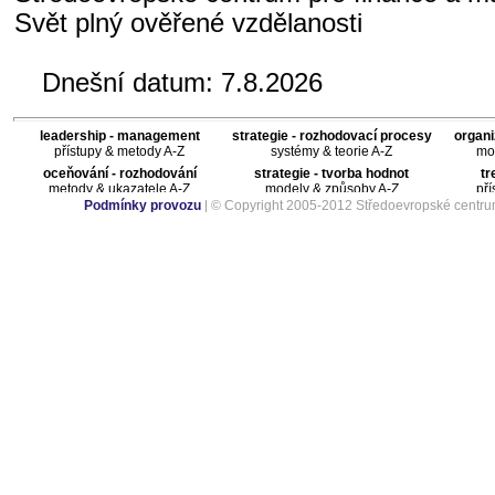
Svět plný ověřené vzdělanosti
Dnešní datum:
7.8.2026
leadership - management
strategie - rozhodovací procesy
organi
přístupy & metody A-Z
systémy & teorie A-Z
mod
oceňování - rozhodování
strategie - tvorba hodnot
tr
metody & ukazatele A-Z
modely & způsoby A-Z
pří
Podmínky provozu
| © Copyright 2005-2012 Středoevropské centru