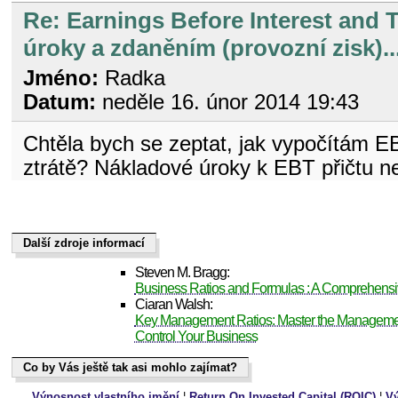
Re: Earnings Before Interest and 
úroky a zdaněním (provozní zisk)..
Jméno:
Radka
Datum:
neděle 16. únor 2014 19:43
Chtěla bych se zeptat, jak vypočítám EB
ztrátě? Nákladové úroky k EBT přičtu n
Další zdroje informací
Další zdroje informací
Steven M. Bragg:
Business Ratios and Formulas : A Comprehens
Ciaran Walsh:
Key Management Ratios: Master the Management
Control Your Business
Co by Vás ještě tak asi mohlo zajímat?
Co by Vás ještě tak asi mohlo zajímat?
Výnosnost vlastního jmění
¦
Return On Invested Capital (ROIC)
¦
Vý