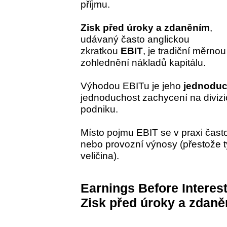
příjmu.
Zisk před úroky a zdaněním
,
udávaný často anglickou
zkratkou
EBIT
, je tradiční měrno
zohlednění nákladů kapitálu.
Výhodou EBITu je jeho
jednoduc
jednoduchost zachycení na divizi
podniku.
Místo pojmu EBIT se v praxi čast
nebo provozní výnosy (přestože t
veličina).
Earnings Before Interest
Zisk před úroky a zdaně