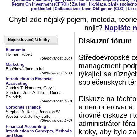
Return On Investment (CFROI)
¦
Zrušení, likvidace, zánik společno
prokládání
¦
Collateralized Loan Obligation (CLO)
¦
Lore
Chybí zde nějaký pojem, metoda, teori
najít?
Napište 
Diskuzní fórum
Nejsledovanější knihy
Nejsledovanější knihy
Ekonomie
Holman Robert
Středoevropské ce
(Sledovanost: 184)
management podpo
Marketing
Boučková Jana, a kol.
týkající se různý
(Sledovanost: 181)
Introduction to Financial
společenských té
Accounting
Charles T. Horngren, Gary L.
Sundem, John A. Elliott, Donna
Diskuze na těchto
Philbrick
(Sledovanost: 180)
a nemoderovaná. 
Corporate Finance
Stephen A. Ross, Randolph W
úrovně diskuze i t
Westerfield, Jeffrey Jaffe
(Sledovanost: 176)
administrátor fór
Financial Accounting :
kroky, aby bylo z
Introduction to Concepts, Methods
and Uses