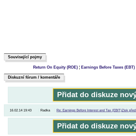
Související pojmy
Související pojmy
Return On Equity (ROE)
¦
Earnings Before Taxes (EBT)
Diskuzní fórum / komentáře
Dukiszín fmóur / kteoeřnám
Přidat do diskuze nov
16.02.14 19:43
Radka
Re: Earnings Before Interest and Tax (EBIT)Zisk před
Přidat do diskuze nov