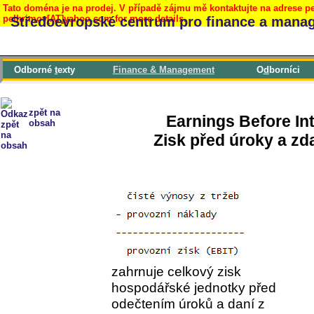
Tato doména je na prodej. V případě zájmu mě kontaktujte na adrese pe
pelhrimov[AT]yahoo.com for more details.
Středoevropské centrum pro finance a mana
Odborné
t
exty
F
inance & Management
O
d
borníci
zpět na
Earnings Before Int
obsah
Zisk před úroky a zd
zahrnuje celkový zisk
hospodářské jednotky před
odečtením úroků a daní z