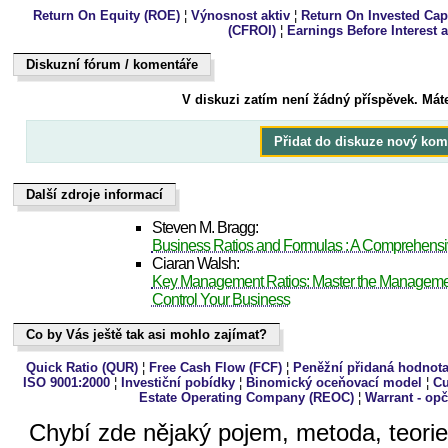
Return On Equity (ROE)
¦
Výnosnost aktiv
¦
Return On Invested Capi
(CFROI)
¦
Earnings Before Interest 
Diskuzní fórum / komentáře
Dukiszín fmóur / kteoeřnám
V diskuzi zatím není žádný příspěvek. Mát
Přidat do diskuze nový kom
Další zdroje informací
Další zdroje informací
Steven M. Bragg:
Business Ratios and Formulas : A Comprehens
Ciaran Walsh:
Key Management Ratios: Master the Management
Control Your Business
Co by Vás ještě tak asi mohlo zajímat?
Co by Vás ještě tak asi mohlo zajímat?
Quick Ratio (QUR)
¦
Free Cash Flow (FCF)
¦
Peněžní přidaná hodnot
ISO 9001:2000
¦
Investiční pobídky
¦
Binomický oceňovací model
¦
Cu
Estate Operating Company (REOC)
¦
Warrant - opčn
Chybí zde nějaký pojem, metoda, teori