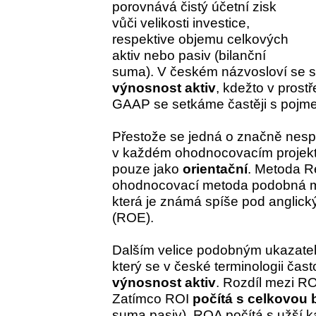
porovnává čistý účetní zisk
vůči velikosti investice,
respektive objemu celkových
aktiv nebo pasiv (bilanční
suma). V českém názvosloví se s
výnosnost aktiv
, kdežto v prost
GAAP se setkáme častěji s poj
Přestože se jedná o značně nespo
v každém ohodnocovacím projekt
pouze jako
orientační
. Metoda R
ohodnocovací metoda podobná me
která je známá spíše pod anglic
(ROE).
Dalším velice podobným ukazatel
který se v české terminologii čast
výnosnost aktiv
. Rozdíl mezi RO
Zatímco ROI
počítá s celkovou 
suma pasiv), ROA počítá s užší ka