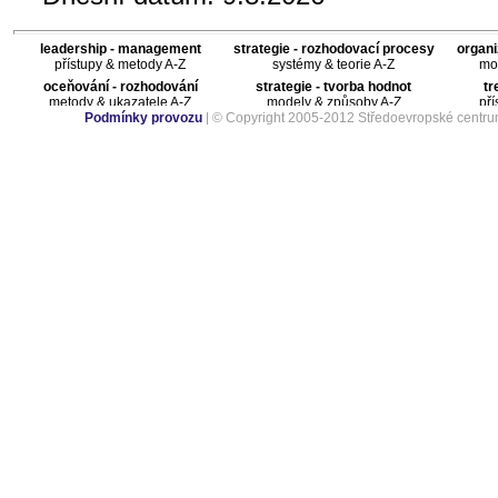
leadership - management
strategie - rozhodovací procesy
organi
přístupy & metody A-Z
systémy & teorie A-Z
mod
oceňování - rozhodování
strategie - tvorba hodnot
tr
metody & ukazatele A-Z
modely & způsoby A-Z
pří
Podmínky provozu
| © Copyright 2005-2012 Středoevropské centru