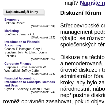
najít?
Napište 
Diskuzní fórum
Nejsledovanější knihy
Nejsledovanější knihy
Ekonomie
Holman Robert
Středoevropské ce
(Sledovanost: 184)
management podpo
Marketing
Boučková Jana, a kol.
týkající se různý
(Sledovanost: 181)
Introduction to Financial
společenských té
Accounting
Charles T. Horngren, Gary L.
Sundem, John A. Elliott, Donna
Diskuze na těchto
Philbrick
(Sledovanost: 180)
a nemoderovaná. 
Corporate Finance
Stephen A. Ross, Randolph W
úrovně diskuze i t
Westerfield, Jeffrey Jaffe
(Sledovanost: 176)
administrátor fór
Financial Accounting :
kroky, aby bylo z
Introduction to Concepts, Methods
and Uses
národnostní, nábo
Clyde P. Stickney, Roman L. Weil
(Sledovanost: 174)
nepřípustné diskri
rovněž oprávněn zasahovat, pokud objeví