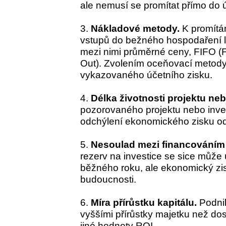
ale nemusí se promítat přímo do 
3.
Nákladové metody.
K promítán
vstupů do bežného hospodaření l
mezi nimi průměrné ceny, FIFO (Firs
Out). Zvolením oceňovací metody 
vykazovaného účetního zisku.
4.
Délka životnosti projektu neb
pozorovaného projektu nebo inves
odchýlení ekonomického zisku od
5.
Nesoulad mezi financováním i
rezerv na investice se sice může
běžného roku, ale ekonomický zis
budoucnosti.
6.
Míra přírůstku kapitálu.
Podnik
vyššími přírůstky majetku než dos
jiné hodnoty ROI.