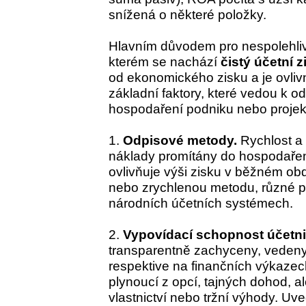
snížená o některé položky.
Hlavním důvodem pro nespolehlivo
kterém se nachází
čistý účetní z
od ekonomického zisku a je ovliv
základní faktory, které vedou k 
hospodaření podniku nebo projek
1.
Odpisové metody.
Rychlost a 
náklady promítány do hospodaře
ovlivňuje výši zisku v běžném obdo
nebo zrychlenou metodu, různé p
národních účetních systémech.
2.
Vypovídací schopnost účetnic
transparentně zachyceny, vedeny
respektive na finančních výkaze
plynoucí z opcí, tajných dohod, al
vlastnictví nebo tržní výhody. Uve