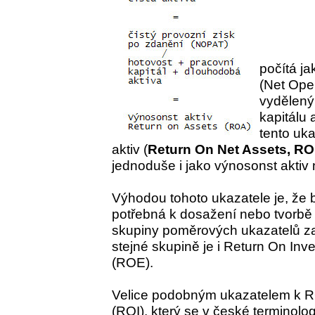
počítá ja
(Net Oper
vydělený
kapitálu
tento uk
aktiv (
Return On Net Assets, R
jednoduše i jako výnosonst aktiv
Výhodou tohoto ukazatele je, že 
potřebná k dosažení nebo tvorbě
skupiny poměrových ukazatelů za
stejné skupině je i Return On Inv
(ROE).
Velice podobným ukazatelem k 
(ROI), který se v české terminolo