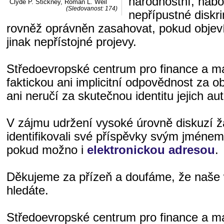
národnostní, nábo
Clyde P. Stickney, Roman L. Weil
(Sledovanost: 174)
nepřípustné diskri
rovněž oprávněn zasahovat, pokud objeví
jinak nepřístojné projevy.
Středoevropské centrum pro finance a 
faktickou ani implicitní odpovědnost za o
ani neručí za skutečnou identitu jejich aut
V zájmu udržení vysoké úrovně diskuzí 
identifikovali své příspěvky svým jméne
pokud možno i
elektronickou adresou
.
Děkujeme za přízeň a doufáme, že naše 
hledáte.
Středoevropské centrum pro finance a 