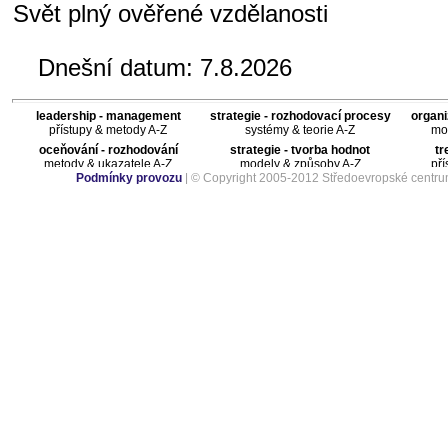
Svět plný ověřené vzdělanosti
Dnešní datum:
7.8.2026
leadership - management
strategie - rozhodovací procesy
organi
přístupy & metody A-Z
systémy & teorie A-Z
mod
oceňování - rozhodování
strategie - tvorba hodnot
tr
metody & ukazatele A-Z
modely & způsoby A-Z
pří
Podmínky provozu
| © Copyright 2005-2012 Středoevropské centru