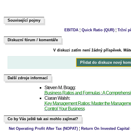
Související pojmy
Související pojmy
EBITDA
¦
Quick Ratio (QUR)
¦
Tržní p
Diskuzní fórum / komentáře
Dukiszín fmóur / kteoeřnám
V diskuzi zatím není žádný příspěvek. Mát
Přidat do diskuze nový kom
Další zdroje informací
Další zdroje informací
Steven M. Bragg:
Business Ratios and Formulas : A Comprehens
Ciaran Walsh:
Key Management Ratios: Master the Management
Control Your Business
Co by Vás ještě tak asi mohlo zajímat?
Co by Vás ještě tak asi mohlo zajímat?
Net Operating Profit After Tax (NOPAT)
¦
Return On Invested Capital