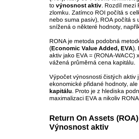
to
výnosnost aktiv
. Rozdíl mezi
zlomku. Zatímco ROI počítá s cel
nebo suma pasiv), ROA počítá s už
snížená o některé hodnoty, např
RONA je metoda podobná metodě
(
Economic Value Added, EVA
).
aktiv jako EVA = (RONA-WACC) x 
vážená průměrná cena kapitálu.
Výpočet výnosnosti čistých aktiv
ekonomické přidané hodnoty, ale
kapitálu
. Proto je z hlediska pod
maximalizaci EVA a nikoliv RONA
Return On Assets (ROA)
Výnosnost aktiv