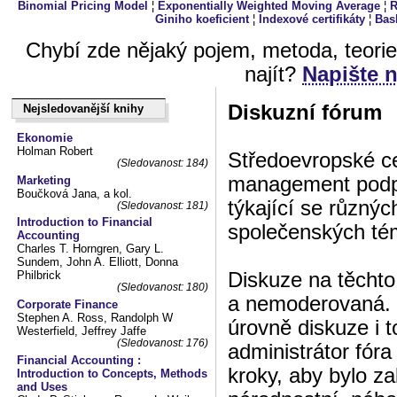
Binomial Pricing Model
¦
Exponentially Weighted Moving Average
¦
R
Giniho koeficient
¦
Indexové certifikáty
¦
Bask
Chybí zde nějaký pojem, metoda, teori
najít?
Napište 
Diskuzní fórum
Nejsledovanější knihy
Nejsledovanější knihy
Ekonomie
Holman Robert
Středoevropské ce
(Sledovanost: 184)
management podpo
Marketing
Boučková Jana, a kol.
týkající se různý
(Sledovanost: 181)
Introduction to Financial
společenských té
Accounting
Charles T. Horngren, Gary L.
Sundem, John A. Elliott, Donna
Diskuze na těchto
Philbrick
(Sledovanost: 180)
a nemoderovaná. 
Corporate Finance
Stephen A. Ross, Randolph W
úrovně diskuze i t
Westerfield, Jeffrey Jaffe
(Sledovanost: 176)
administrátor fór
Financial Accounting :
kroky, aby bylo z
Introduction to Concepts, Methods
and Uses