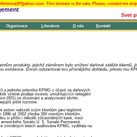
lhrimov[AT]yahoo.com. This domain is for sale. Please, contact me at 
gement
Svet p
O
r
ganizace
L
iteratura
O
nás
K
ontakt
ntům produkty, jejichž záměrem bylo snížení daňové zátěže klientů, ji
ranu existence. Enron odstartoval éru přísnějšího dohledu, přesto mu
erů a jednoho právníka KPMG z účasti na daňových
tik včetně prodeje investic umožňujících nelegální
ce (IRS) ve zkoumání a analyzování těchto
ejspíš ještě rozroste.
é potom nabízeli svým klientům jako legitimní
tech 1996 až 2002 zhruba 350 movitým klientům,
tku si přišlo i několik zůčastněných bank, mezi
 amerického Senátu U. S. Senate Permanent
ve zmíněných letech auditována KPMG, vydělala na