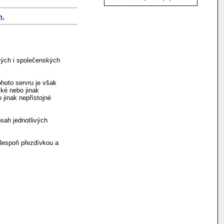
m.
kých i společenských
hoto servru je však
ské nebo jinak
 jinak nepřístojné
sah jednotlivých
alespoň přezdívkou a