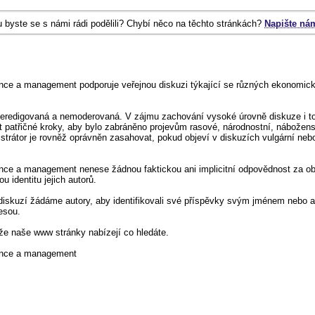
u byste se s námi rádi podělili? Chybí něco na těchto stránkách?
Napište ná
ance a management podporuje veřejnou diskuzi týkající se různých ekonomic
neredigovaná a nemoderovaná. V zájmu zachování vysoké úrovně diskuze i to
at patřičné kroky, aby bylo zabráněno projevům rasové, národnostní, nábožen
strátor je rovněž oprávněn zasahovat, pokud objeví v diskuzích vulgární nebo
nce a management nenese žádnou faktickou ani implicitní odpovědnost za ob
u identitu jejich autorů.
iskuzí žádáme autory, aby identifikovali své příspěvky svým jménem nebo 
esou.
e naše www stránky nabízejí co hledáte.
nance a management