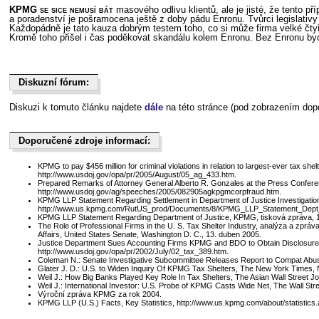
KPMG se sice nemusí bát
masového odlivu klientů, ale je jisté, že tento př
a poradenství je pošramocena ještě z doby pádu Enronu. Tvůrci legislativ
Každopádně je tato kauza dobrým testem toho, co si může firma velké čtyř
Kromě toho přišel i čas poděkovat skandálu kolem Enronu. Bez Enronu b
Diskuzní fórum:
Dukiszín fmóur:
Diskuzi k tomuto článku najdete
dále
na této stránce (pod zobrazením dop
Doporučené zdroje informací:
Depéurčono zjpdre ifnoírcma:
KPMG to pay $456 million for criminal violations in relation to largest-ever tax sh
http://www.usdoj.gov/opa/pr/2005/August/05_ag_433.htm.
Prepared Remarks of Attorney General Alberto R. Gonzales at the Press Confe
http://www.usdoj.gov/ag/speeches/2005/082905agkpgmcorpfraud.htm.
KPMG LLP Statement Regarding Settlement in Department of Justice Investigatio
http://www.us.kpmg.com/RutUS_prod/Documents/8/KPMG_LLP_Statement_Dept_o
KPMG LLP Statement Regarding Department of Justice, KPMG, tisková zpráva
The Role of Professional Firms in the U. S. Tax Shelter Industry, analýza a zp
Affairs, United States Senate, Washington D. C., 13. duben 2005.
Justice Department Sues Accounting Firms KPMG and BDO to Obtain Disclosure of
http://www.usdoj.gov/opa/pr/2002/July/02_tax_389.htm.
Coleman N.: Senate Investigative Subcommittee Releases Report to Compat Abusiv
Glater J. D.: U.S. to Widen Inquiry Of KPMG Tax Shelters, The New York Times, 
Weil J.: How Big Banks Played Key Role In Tax Shelters, The Asian Wall Street Jo
Weil J.: International Investor: U.S. Probe of KPMG Casts Wide Net, The Wall Str
Výroční zpráva KPMG za rok 2004.
KPMG LLP (U.S.) Facts, Key Statistics, http://www.us.kpmg.com/about/statistics.