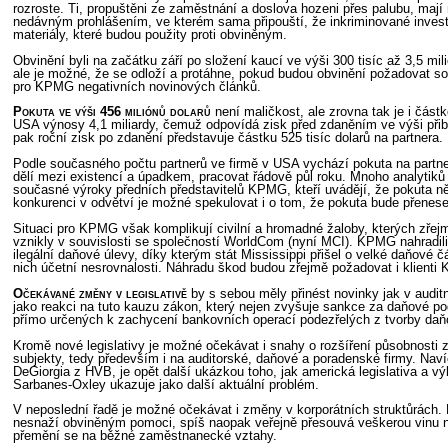
rozroste. Ti, propuštěni ze zaměstnání a doslova hozeni přes palubu, maj
nedávným prohlášením, ve kterém sama připouští, že inkriminované inve
materiály, které budou použity proti obviněným.
Obvinění byli na začátku září po složení kaucí ve výši 300 tisíc až 3,5 m
ale je možné, že se odloží a protáhne, pokud budou obvinění požadovat so
pro KPMG negativních novinových článků.
Pokuta ve výši 456 miliónů dolarů
není maličkost, ale zrovna tak je i čás
USA výnosy 4,1 miliardy, čemuž odpovídá zisk před zdaněním ve výši přibliž
pak roční zisk po zdanění představuje částku 525 tisíc dolarů na partnera.
Podle současného počtu partnerů ve firmě v USA vychází pokuta na partner
dělí mezi existencí a úpadkem, pracovat řádově půl roku. Mnoho analytiků 
současné výroky předních představitelů KPMG, kteří uvádějí, že pokuta
konkurenci v odvětví je možné spekulovat i o tom, že pokuta bude přenes
Situaci pro KPMG však komplikují civilní a hromadné žaloby, kterých zřej
vznikly v souvislosti se společností WorldCom (nyní MCI). KPMG nahradil
ilegální daňové úlevy, díky kterým stát Mississippi přišel o velké daňové 
nich účetní nesrovnalosti. Náhradu škod budou zřejmě požadovat i klienti K
Očekávané změny v legislativě
by s sebou měly přinést novinky jak v audit
jako reakci na tuto kauzu zákon, který nejen zvyšuje sankce za daňové p
přímo určených k zachycení bankovních operací podezřelých z tvorby daň
Kromě nové legislativy je možné očekávat i snahy o rozšíření působnos
subjekty, tedy především i na auditorské, daňové a poradenské firmy. Na
DeGiorgia z HVB, je opět další ukázkou toho, jak americká legislativa a 
Sarbanes-Oxley ukazuje jako další aktuální problém.
V neposlední řadě je možné očekávat i změny v korporátních struktůrách.
nesnaží obviněným pomoci, spíš naopak veřejně přesouvá veškerou vinu n
přemění se na běžné zaměstnanecké vztahy.