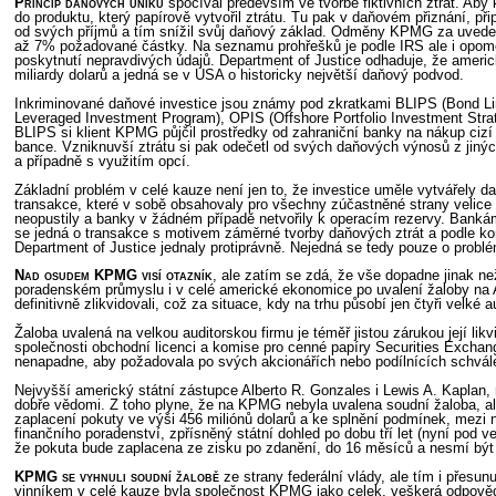
Princip daňových úniků
spočíval především ve tvorbě fiktivních ztrát. Aby
do produktu, který papírově vytvořil ztrátu. Tu pak v daňovém přiznání, př
od svých příjmů a tím snížil svůj daňový základ. Odměny KPMG za uveden
až 7% požadované částky. Na seznamu prohřešků je podle IRS ale i opome
poskytnutí nepravdivých údajů. Department of Justice odhaduje, že americk
miliardy dolarů a jedná se v USA o historicky největší daňový podvod.
Inkriminované daňové investice jsou známy pod zkratkami BLIPS (Bond Li
Leveraged Investment Program), OPIS (Offshore Portfolio Investment Strat
BLIPS si klient KPMG půjčil prostředky od zahraniční banky na nákup cizí
bance. Vzniknuvší ztrátu si pak odečetl od svých daňových výnosů z jinýc
a případně s využitím opcí.
Základní problém v celé kauze není jen to, že investice uměle vytvářely da
transakce, které v sobě obsahovaly pro všechny zúčastněné strany velice
neopustily a banky v žádném případě netvořily k operacím rezervy. Bankám 
se jedná o transakce s motivem záměrné tvorby daňových ztrát a podle k
Department of Justice jednaly protiprávně. Nejedná se tedy pouze o probl
Nad osudem KPMG visí otazník
, ale zatím se zdá, že vše dopadne jinak ne
poradenském průmyslu i v celé americké ekonomice po uvalení žaloby na 
definitivně zlikvidovali, což za situace, kdy na trhu působí jen čtyři velk
Žaloba uvalená na velkou auditorskou firmu je téměř jistou zárukou její lik
společnosti obchodní licenci a komise pro cenné papíry Securities Exchang
nenapadne, aby požadovala po svých akcionářích nebo podílnících schvále
Nejvyšší americký státní zástupce Alberto R. Gonzales i Lewis A. Kaplan,
dobře vědomi. Z toho plyne, že na KPMG nebyla uvalena soudní žaloba, a
zaplacení pokuty ve výši 456 miliónů dolarů a ke splnění podmínek, mezi n
finančního poradenství, zpřísněný státní dohled po dobu tří let (nyní pod
že pokuta bude zaplacena ze zisku po zdanění, do 16 měsíců a nesmí být 
KPMG se vyhnuli soudní žalobě
ze strany federální vlády, ale tím i přesu
vinníkem v celé kauze byla společnost KPMG jako celek, veškerá odpovědno