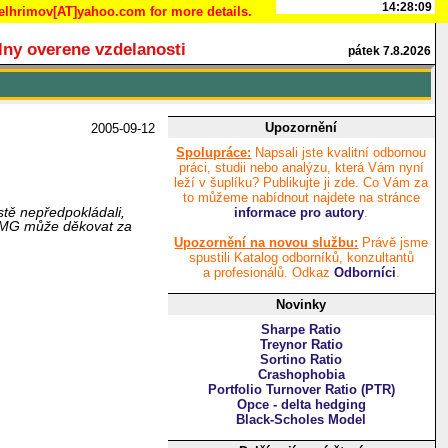
pelhrimov[AT]yahoo.com for more details.
lny overene vzdelanosti
pátek 7.8.2026
Upozornění
2005-09-12
Spolupráce:
Napsali jste kvalitní odbornou
práci, studii nebo analýzu, která Vám nyní
leží v šuplíku? Publikujte ji zde. Co Vám za
to můžeme nabídnout najdete na stránce
stě nepředpokládali,
informace pro autory
.
 KPMG může děkovat za
Upozornění na novou službu:
Právě jsme
spustili Katalog odborníků, konzultantů
a profesionálů. Odkaz
Odborníci
.
Novinky
Sharpe Ratio
Treynor Ratio
Sortino Ratio
Crashophobia
Portfolio Turnover Ratio (PTR)
Opce - delta hedging
Black-Scholes Model