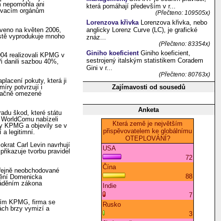
im nepomohla ani
která pomáhají především v r...
řovacím orgánům
(Přečteno: 109505x)
Lorenzova křivka
Lorenzova křivka, nebo
anglicky Lorenz Curve (LC), je grafické
noveno na květen 2006,
istě vyprodukuje mnoho
znáz...
(Přečteno: 83354x)
Giniho koeficient
Giniho koeficient,
004 realizovali KPMG v
sestrojený italským statistikem Coradem
ři danili sazbou 40%,
Gini v r...
(Přečteno: 80763x)
lacení pokuty, která ji
Zajímavosti od sousedů
íry potvrzují i
značně omezené
Anketa
adu škod, které státu
i WorldComu nabízeli
ány KPMG a objevily se v
 a legitimní.
krat Carl Levin navrhují
řikazuje tvorbu pravidel
eřejně neobchodované
nění Domenicka
ováděním zákona
omím KPMG, firma se
ách brzy vymizí a