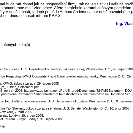
ípad bude mít dopad jak na hospodaření firmy, tak na legislativu i veřejné po
y a soudní moc mají více práce. Aféra zamíchala kartami daňovým poradcům i 
ky v současnosti, v době po pádu Arthura Andersena a v době novodobé regul
ychom dnes nemuseli mít ani KPMG.
Ing. Vla
oručených zdrojů).
elter fraud case, U. S. Department of Justice, tisková zpráva, Washington D. C., 29. srpen 200
rence Regarding KPMG Corporate Fraud Case, zveřejněné poznámky, Washington D. C., 29. 
n, KPMG, tisková zpráva, 29. srpen 2005,
f_Justice_Settlement.pdf.
, 16. červen 2005, http://www.us.kpmg.com/RutUS_prod/Documents/8/KPMGStatement_DOJ
ráva připravená Permanent Subcommittee of Investigations of the Committee on Homeland Sec
 Tax Shelters, tisková zpráva, U. S. Department of Justice, Washington D. C., 9. červene
e Tax Shelters, tisková zpráva senátora, U. S. Senate, Washington D. C., 10. únor 2005.
New York, 7. září 2005.
urnal, Londýn, 19. srpen 2005.
eet Journal Europe, Londýn, 31. srpen 2005.
asp.