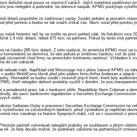
í nyní bohužel osud pouze ve vlastních rukách. Jejich mateřská společnost j
stice jsou nelegální a podvodné, ba dokonce naopak, KPMG poskytuje vyšet
iliónů dolarů propuštěni ze zadržovací vazby. Soudní jednání je prozatím sta
ud před porotou a budou se tak snažit získat čas. Navíc soud před porotou j
tkou méně horentní než by se mohlo na první pohled zdát. Ve fiskálním roce 2
ně 1,4 mld. dolarů, neboli 875 tisíc na partnera. Pokud by tento zisk partne
a na částku 285 tisíc dolarů. Z toho vyplývá, že americká KPMG musí na zap
a komentátorů se domnívá, že tato pokuta je směšnou částkou, což do jisté m
 nějak významně chod firmy na americkém kontinentu neohrozí. Vzhledem k 
ena do cen zakázek.
mě nebude málo. Například stát Mississippi má v plánu žalovat KPMG za náhr
i v auditu WorldComu těsně před jeho pádem firmu Arthur Andersen a údajně 
částky. Hromadně se budou soudit i investoři jiných firem, které byly auditov
PMG, kteří nelegální daňové produkty využili v domění, že jsou transparentní
ní a poradenské praxi, tak v bankovní sféře. Republikán Norm Coleman a demo
odvody, ale navíc bankovním regulátorům a Securities Exchange Commission p
ových úniků.
ti zákona Sarbanes-Oxley a pravomocí Securities Exchange Commission na v
víc vyšetřování ve zúčastněných bankách, jehož výsledkem je například obvi
výkonná moc zasahuje za hranice Spojených států, což se v souvislosti s pr
 Přestože partneři vykonávali nelegální praktiky se souhlasem a plným věd
a ně. Je tedy docela možné, že podnikání založené na partnerských smlouv