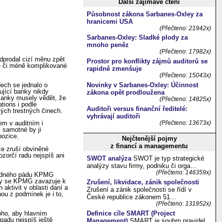
Další zajímavé čtení
Působnost zákona Sarbanes-Oxley za
hranicemi USA
(Přečteno: 21942x)
Sarbanes-Oxley: Sladké plody za
mnoho peněz
(Přečteno: 17982x)
dprodal cizí měnu zpět
Prostor pro konflikty zájmů auditorů se
ce či méně komplikované
rapidně zmenšuje
(Přečteno: 15043x)
dech se jednalo o
Novinky v Sarbanes-Oxley: Účinnost
ující banky nikdy
zákona opět prodloužena
 Banky musely vědět, že
(Přečteno: 14825x)
ions i podle
Auditoři versus finanční ředitelé:
vých trestných činech.
vyhrávají auditoři
em v auditním i
(Přečteno: 13673x)
 samotné by ji
pozice.
Nejčtenější pojmy
z financí a managementu
ace zruší obviněné
zorčí radu nejspíš ani
SWOT analýza
SWOT je typ strategické
analýzy stavu firmy, podniku či orga...
(Přečteno: 146359x)
ípadného pádu KPMG
ody se KPMG zavazuje k
Zrušení, likvidace, zánik společnosti
aktivit v oblasti daní a
Zrušení a zánik společnosti se řídí v
ou z podmínek je i to,
České republice zákonem 51...
(Přečteno: 131952x)
toho, aby hlavním
Definice cíle SMART (Project
padu nejspíš ještě
Management)
SMART je souhrn pravidel,