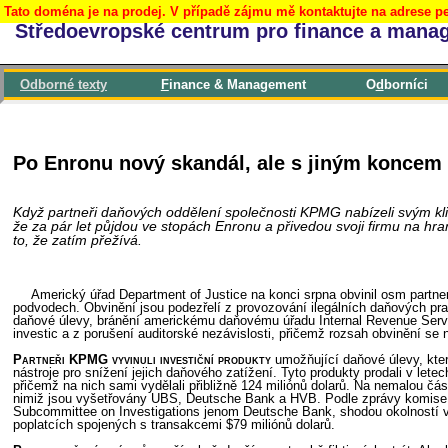
Tato doména je na prodej. V případě zájmu mě kontaktujte na adrese pe
Středoevropské centrum pro finance a mana
Odborné
t
exty
F
inance & Management
O
d
borníci
Po Enronu nový skandál, ale s jiným koncem
Když partneři daňových oddělení společnosti KPMG nabízeli svým klie
že za pár let půjdou ve stopách Enronu a přivedou svoji firmu na h
to, že zatím přežívá.
Americký úřad Department of Justice na konci srpna obvinil osm partn
podvodech. Obvinění jsou podezřelí z provozování ilegálních daňových prak
daňové úlevy, bránění americkému daňovému úřadu Internal Revenue Servi
investic a z porušení auditorské nezávislosti, přičemž rozsah obvinění se n
Partneři KPMG vyvinuli investiční produkty
umožňující daňové úlevy, kter
nástroje pro snížení jejich daňového zatížení. Tyto produkty prodali v le
přičemž na nich sami vydělali přibližně 124 miliónů dolarů. Na nemalou čás
nimiž jsou vyšetřovány UBS, Deutsche Bank a HVB. Podle zprávy komise
Subcommittee on Investigations jenom Deutsche Bank, shodou okolností 
poplatcích spojených s transakcemi $79 miliónů dolarů.