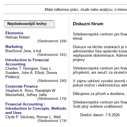
Máte odbornou práci, studii nebo analýzu, o ktero
Diskuzní fórum
Nejsledovanější knihy:
Nejsledovanější knihy:
Ekonomie
Středoevropské centrum pro fin
Holman Robert
témat.
(Sledovanost: 184)
Marketing
Diskuze na těchto stránkách je 
Boučková Jana, a kol.
administrátor fóra oprávněn kon
(Sledovanost: 181)
nepřípustné diskriminace. Admini
projevy.
Introduction to Financial
Accounting
Středoevropské centrum pro fina
Charles T. Horngren, Gary L.
příspěvků, ani neručí za skutečno
Sundem, John A. Elliott, Donna
Philbrick
V zájmu udržení vysoké úrovně d
(Sledovanost: 180)
pokud možno i elektronickou adr
Corporate Finance
Stephen A. Ross, Randolph W
Děkujeme za přízeň a doufáme, ž
Westerfield, Jeffrey Jaffe
(Sledovanost: 176)
Středoevropské centrum pro fi
Financial Accounting :
Svět plný ověřené vzdělanosti
Introduction to Concepts, Methods
and Uses
Dnešní datum:
7.8.2026
Clyde P. Stickney, Roman L. Weil
(Sledovanost: 174)