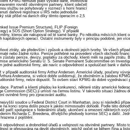
 klient KPMG nemusel platit vysoké daně, investoval
ipraveném rovněž obviněnými partnery, klient odečetl
ou službu se pohybovaly v rozmezí s horní hranicí
nutí daňové registrace u IRS nebo jednoduše
ý stát přišel na daních díky těmto operacím o 2,5
nked Issue Premium Structure), FLIP (Foreign
egy) a SOS (Short Option Strategy). V případě
 měny, kterou ale nakupoval od té samé banky. Po několika měsících klient o
h kapitálových operací. Ostatní instrumenty byly v principu podobné, jen ví
ňové ztráty, ale především i způsob a okolnosti jejich tvorby. Ve všech přípa
 malé nebo žádné riziko. Peníze potřebné na provedení všech obchodů financ
zůstaly peníze, devizy, poplatky za obchody, klienti měli na papíře ztrátu.
omise amerického Senátu U. S. Senate Permanent Subcommittee on Investigat
ém jedné auditorské firmy, ale navíc o odpovědnost a spoluúčast bank v daňo
ž v případě auditorské firmy Arthur Andersen. Americké úřady, poučeny vývoj
Arthura Andersena, si velice dobře uvědomují, že obviněním a žalobou KPMG
é auditorské firmy, nelze dopustit. To ovšem staví KPMG do dobré vyjednávací 
vidace. Partneři a klienti přejdou ke konkurenci, některé státy americké feder
e Commission (SEC) ji umístí na černou listinu. V takovéto situaci žádnou do
ní oviněné firmy pro zpracování auditu.
 nejvyšší soudce u Federal District Court in Manhattan, jsou si následků př
le na konci srpna došlo pouze k jakési mimosoudní dohodě. Podle této doh
ěž patří spolupráce s federálními úřady, ukončení a omezení některých svých 
 vedením Richarda C. Breedena, dřívějšího předsedy komise SEC) a další. Jedn
hrazena z pojištění.
nuli odpovědnost a drobnohled úřadů a veřejnosti na obviněné partnery. Místo 
st je přesouvána na devět obviněných, jejichž počet se během října a listo