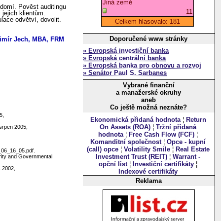
vědomí. Pověst auditingu
jejich klientům.
ace odvětví, dovolit.
Doporučené www stránky
dimír Jech, MBA, FRM
» Evropská investiční banka
» Evropská centrální banka
» Evropská banka pro obnovu a rozvoj
» Senátor Paul S. Sarbanes
Vybrané finanční
a manažerské okruhy
aneb
Co ještě možná neznáte?
5,
Ekonomická přidaná hodnota
¦
Return
On Assets (ROA)
¦
Tržní přidaná
srpen 2005,
hodnota
¦
Free Cash Flow (FCF)
¦
Komanditní společnost
¦
Opce - kupní
(call) opce
¦
Volatility Smile
¦
Real Estate
_06_16_05.pdf.
Investment Trust (REIT)
¦
Warrant -
urity and Governmental
opční list
¦
Investiční certifikáty
¦
c 2002,
Indexové certifikáty
Reklama